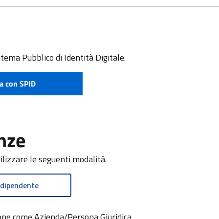
stema Pubblico di Identità Digitale.
a con SPID
e attivare SPID
nze
tilizzare le seguenti modalità.
 dipendente
zione come Azienda/Persona Giuridica