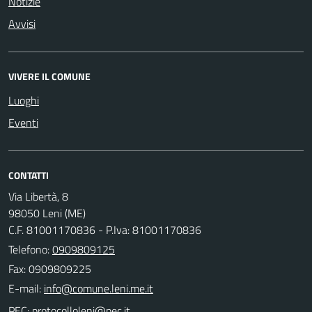
Notizie
Avvisi
VIVERE IL COMUNE
Luoghi
Eventi
CONTATTI
Via Libertà, 8
98050 Leni (ME)
C.F. 81001170836 - P.Iva: 81001170836
Telefono:
0909809125
Fax: 0909809225
E-mail:
PEC: